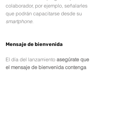
colaborador, por ejemplo, señalarles 
que podrán capacitarse desde su 
smartphone
.
Mensaje de bienvenida
El día del lanzamiento 
asegúrate que 
el mensaje de bienvenida contenga 
las indicaciones básicas para que al 
usuario le resulte fácil interactuar por 
primera vez con la plataforma en 
línea.
 Una buena idea puede ser 
enviarles un video tutorial breve con 
el recorrido básico que deben seguir 
para iniciar y concluir un curso. 
También es oportuno advertir en la 
bienvenida algún requerimiento 