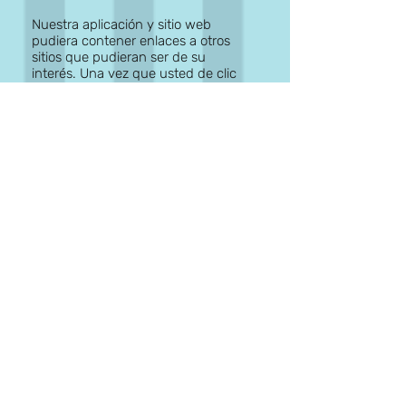
Nuestra aplicación y sitio web
pudiera contener enlaces a otros
sitios que pudieran ser de su
interés. Una vez que usted de clic
en estos enlaces y abandone
nuestra página, ya no tenemos
control sobre al sitio al que es
redirigido y por lo tanto no somos
responsables de los términos o
privacidad ni de la protección de
sus datos en esos otros sitios
terceros. Dichos sitios están sujetos
a sus propias políticas de
privacidad por lo cual es
recomendable que los consulte
para confirmar que usted está de
acuerdo con estas.
Control de su información personal
En cualquier momento usted
puede restringir la recopilación o el
uso de la información personal que
es proporcionada a nuestra