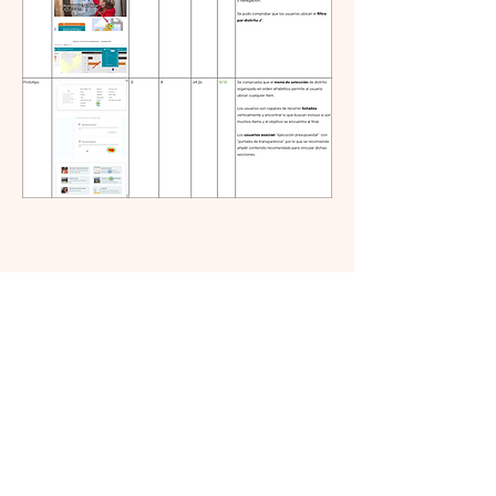
Diseño
Diseñamos páginas maestras (inicio,
distrito, indicadores, general) tanto para
las
versiones de escritorio como para las
móviles
. Para el diseño móvil,
consideramos el tamaño más pequeño de
los teléfonos Android (360 px de ancho)
para garantizar una buena visibilidad